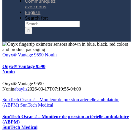
Communiquez
avec nous
English
Search for:
Onyx® Vantage 9590 Nonin
Onyx® Vantage 9590
Nonin
Onyx® Vantage 9590
Nonin
abaylis
2026-03-17T07:19:55-04:00
SunTech Oscar 2 – Moniteur de pression artérielle ambulatoire
(ABPM) SunTech Medical
SunTech Oscar 2 – Moniteur de pression artérielle ambulatoire
(ABPM)
SunTech Medical