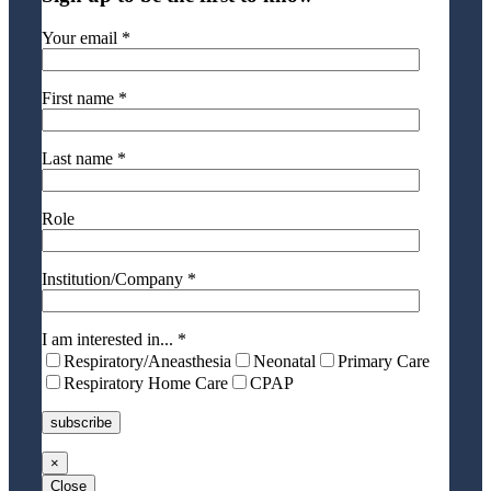
Your email *
First name *
Last name *
Role
Institution/Company *
I am interested in... *
Respiratory/Aneasthesia
Neonatal
Primary Care
Respiratory Home Care
CPAP
×
Close