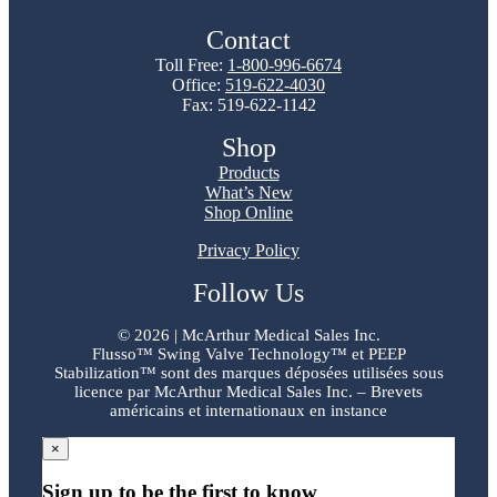
Contact
Toll Free:
1-800-996-6674
Office:
519-622-4030
Fax: 519-622-1142
Shop
Products
What’s New
Shop Online
Privacy Policy
Follow Us
©
2026 | McArthur Medical Sales Inc.
Flusso™ Swing Valve Technology™ et PEEP
Stabilization™ sont des marques déposées utilisées sous
licence par McArthur Medical Sales Inc. – Brevets
américains et internationaux en instance
×
Sign up to be the first to know