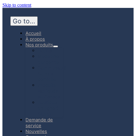
Skip to content
Go to...
Accueil
À propos
Nos produits
Hôpital
Médecine
d’urgence
Communauté
Soins à
domicile
Produits
fabriqués
au Canada
Boutique
en ligne (E-
Store)
Demande de
service
Nouvelles