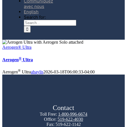
Communiquez
avec nous
English
Search for:
Aerogen® Ultra
®
Aerogen
Ultra
®
Aerogen
Ultra
abaylis
2026-03-18T06:00:33-04:00
Contact
Toll Free:
1-800-996-6674
Office:
519-622-4030
Fax: 519-622-1142