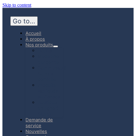
Skip to content
Go to...
Accueil
À propos
Nos produits
Hôpital
Médecine
d’urgence
Communauté
Soins à
domicile
Produits
fabriqués
au Canada
Boutique
en ligne (E-
Store)
Demande de
service
Nouvelles