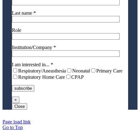
Last name *
Role
Institution/Company *
I am interested in... *
Respiratory/Aneasthesia
Neonatal
Primary Care
Respiratory Home Care
CPAP
×
Close
Page load link
Go to Top