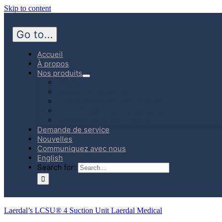
Skip to content
Go to...
Accueil
À propos
Nos produits
Hôpital
Médecine d’urgence
Communauté Soins à domicile
Produits fabriqués au Canada
Boutique en ligne (E-Store)
Demande de service
Nouvelles
Communiquez avec nous
English
Search for:
Laerdal’s LCSU® 4 Suction Unit Laerdal Medical