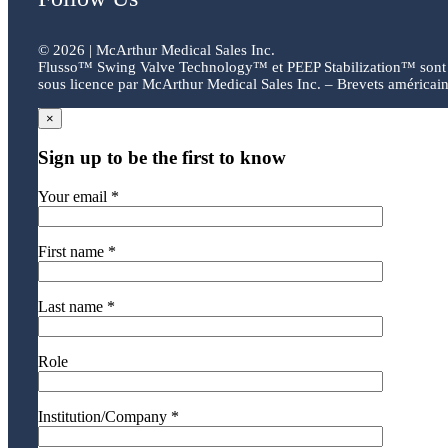
©
2026 | McArthur Medical Sales Inc.
Flusso™ Swing Valve Technology™ et PEEP Stabilization™ sont 
sous licence par McArthur Medical Sales Inc. – Brevets américain
×
Sign up to be the first to know
Your email *
First name *
Last name *
Role
Institution/Company *