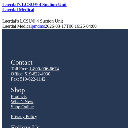
Laerdal’s LCSU® 4 Suction Unit
Laerdal Medical
Laerdal’s LCSU® 4 Suction Unit
Laerdal Medical
pmdms
2026-03-17T06:16:25-04:00
Contact
Toll Free:
1-800-996-6674
Office:
519-622-4030
Fax: 519-622-1142
Shop
Products
What’s New
Shop Online
Privacy Policy
Follow Us