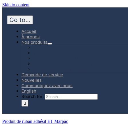
Skip to content
Go to...
Accueil
À propos
Nos produits
Hôpital
Médecine d’urgence
Communauté Soins à domicile
Produits fabriqués au Canada
Boutique en ligne (E-Store)
Demande de service
Nouvelles
Communiquez avec nous
English
Search for:
Produit de ruban adhésif ET Marpac