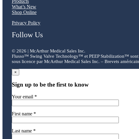
Products
What’s New
Shop Online
Privacy Policy
Follow Us
©
2026 | McArthur Medical Sales Inc.
Flusso™ Swing Valve Technology™ et PEEP Stabilization™ sont 
sous licence par McArthur Medical Sales Inc. – Brevets américain
×
Sign up to be the first to know
Your email *
First name *
Last name *