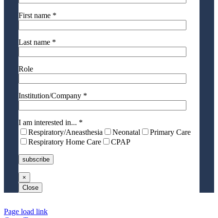
First name *
Last name *
Role
Institution/Company *
I am interested in... *
Respiratory/Aneasthesia
Neonatal
Primary Care
Respiratory Home Care
CPAP
×
Close
Page load link