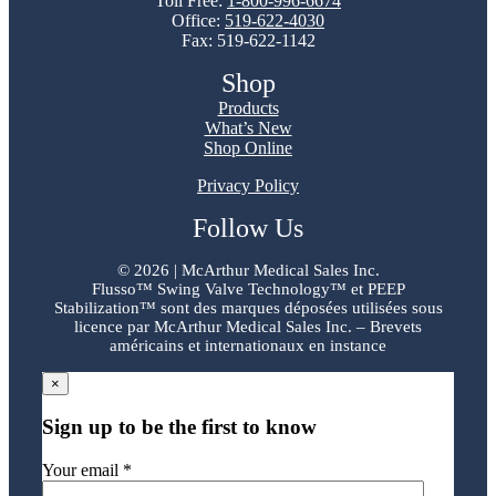
Toll Free:
1-800-996-6674
Office:
519-622-4030
Fax: 519-622-1142
Shop
Products
What’s New
Shop Online
Privacy Policy
Follow Us
©
2026 | McArthur Medical Sales Inc.
Flusso™ Swing Valve Technology™ et PEEP
Stabilization™ sont des marques déposées utilisées sous
licence par McArthur Medical Sales Inc. – Brevets
américains et internationaux en instance
×
Sign up to be the first to know
Your email *