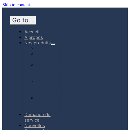
Skip to content
Go to...
Accueil
À propos
Nos produits
Hôpital
Médecine
d’urgence
Communauté
Soins à
domicile
Produits
fabriqués
au Canada
Boutique
en ligne (E-
Store)
Demande de
service
Nouvelles