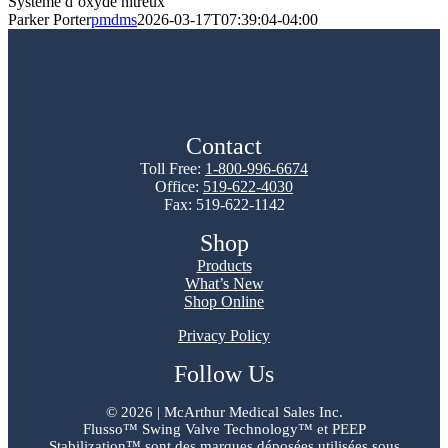
Système d’oxyde nitreux
Parker Porter
pmdms
2026-03-17T07:39:04-04:00
Contact
Toll Free:
1-800-996-6674
Office:
519-622-4030
Fax: 519-622-1142
Shop
Products
What’s New
Shop Online
Privacy Policy
Follow Us
©
2026 | McArthur Medical Sales Inc.
Flusso™ Swing Valve Technology™ et PEEP
Stabilization™ sont des marques déposées utilisées sous