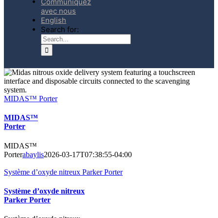
Communiquez
avec nous
English
Search for:
MIDAS™ Porter
MIDAS™
Porter
MIDAS™
Porter
abaylis
2026-03-17T07:38:55-04:00
Système d’oxyde nitreux Parker Porter
Système d’oxyde nitreux
Parker Porter