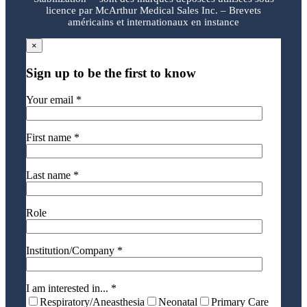
licence par McArthur Medical Sales Inc. – Brevets
américains et internationaux en instance
×
Sign up to be the first to know
Your email *
First name *
Last name *
Role
Institution/Company *
I am interested in... *
Respiratory/Aneasthesia
Neonatal
Primary Care