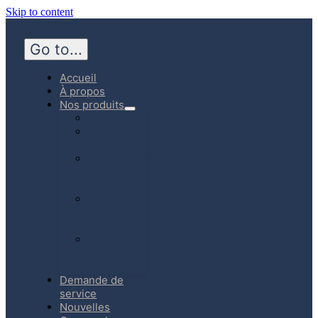
Skip to content
Go to...
Accueil
À propos
Nos produits
Hôpital
Médecine
d’urgence
Communauté
Soins à
domicile
Produits
fabriqués
au Canada
Boutique
en ligne (E-
Store)
Demande de
service
Nouvelles