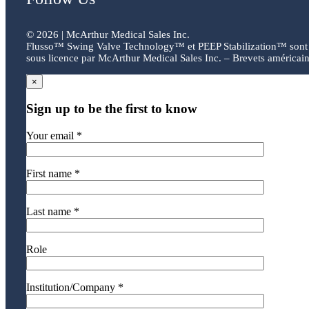
©
2026 | McArthur Medical Sales Inc.
Flusso™ Swing Valve Technology™ et PEEP Stabilization™ sont 
sous licence par McArthur Medical Sales Inc. – Brevets américain
×
Sign up to be the first to know
Your email *
First name *
Last name *
Role
Institution/Company *