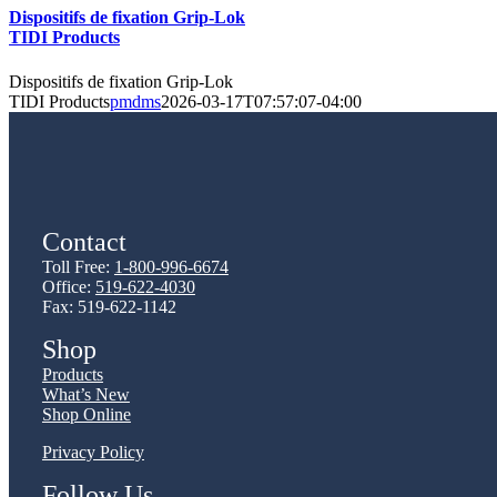
Dispositifs de fixation Grip-Lok
TIDI Products
Dispositifs de fixation Grip-Lok
TIDI Products
pmdms
2026-03-17T07:57:07-04:00
Contact
Toll Free:
1-800-996-6674
Office:
519-622-4030
Fax: 519-622-1142
Shop
Products
What’s New
Shop Online
Privacy Policy
Follow Us