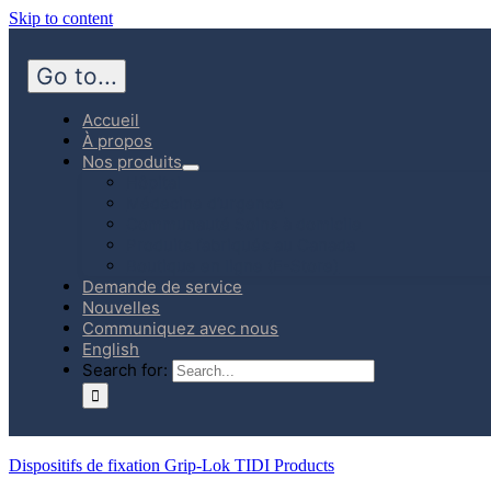
Skip to content
Go to...
Accueil
À propos
Nos produits
Hôpital
Médecine d’urgence
Communauté Soins à domicile
Produits fabriqués au Canada
Boutique en ligne (E-Store)
Demande de service
Nouvelles
Communiquez avec nous
English
Search for:
Dispositifs de fixation Grip-Lok TIDI Products