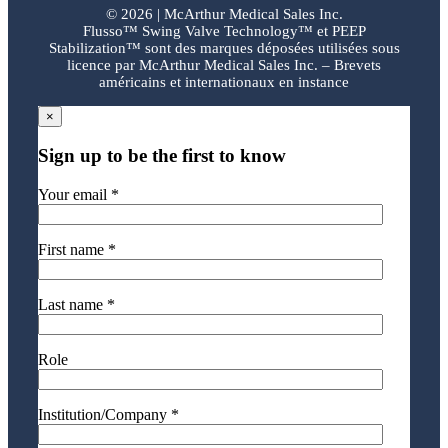
©
2026 | McArthur Medical Sales Inc.
Flusso™ Swing Valve Technology™ et PEEP
Stabilization™ sont des marques déposées utilisées sous
licence par McArthur Medical Sales Inc. – Brevets
américains et internationaux en instance
×
Sign up to be the first to know
Your email *
First name *
Last name *
Role
Institution/Company *