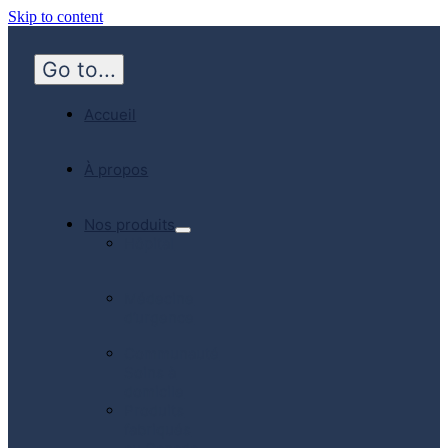
Skip to content
Go to...
Accueil
À propos
Nos produits
Hôpital
Médecine
d’urgence
Communauté
Soins à
domicile
Produits
fabriqués