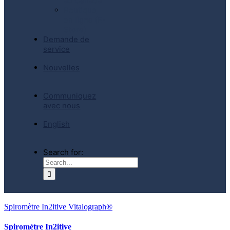
au Canada
Boutique
en ligne (E-
Store)
Demande de
service
Nouvelles
Communiquez
avec nous
English
Search for:
Spiromètre In2itive Vitalograph®
Spiromètre In2itive