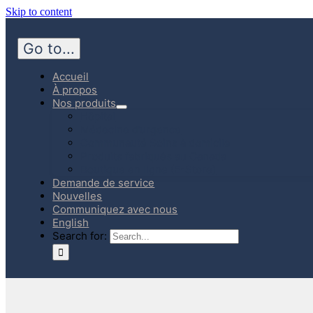
Skip to content
Go to...
Accueil
À propos
Nos produits
Hôpital
Médecine d’urgence
Communauté Soins à domicile
Produits fabriqués au Canada
Boutique en ligne (E-Store)
Demande de service
Nouvelles
Communiquez avec nous
English
Search for: