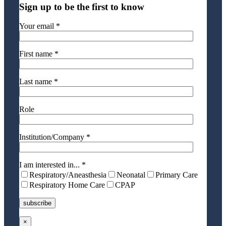
Sign up to be the first to know
Your email *
First name *
Last name *
Role
Institution/Company *
I am interested in... *
Respiratory/Aneasthesia
Neonatal
Primary Care
Respiratory Home Care
CPAP
×