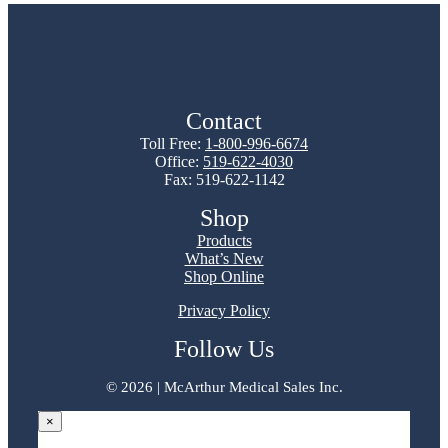
Contact
Toll Free:
1-800-996-6674
Office:
519-622-4030
Fax: 519-622-1142
Shop
Products
What’s New
Shop Online
Privacy Policy
Follow Us
©
2026 | McArthur Medical Sales Inc.
×