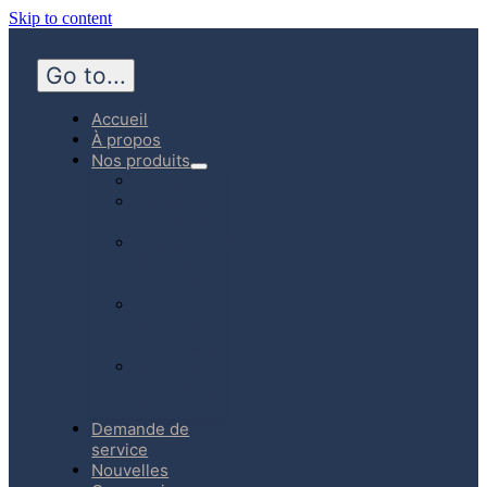
Skip to content
Go to...
Accueil
À propos
Nos produits
Hôpital
Médecine
d’urgence
Communauté
Soins à
domicile
Produits
fabriqués
au Canada
Boutique
en ligne (E-
Store)
Demande de
service
Nouvelles