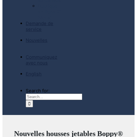
au Canada
Boutique
en ligne (E-
Store)
Demande de
service
Nouvelles
Communiquez
avec nous
English
Search for:
Nouvelles housses jetables Boppy®