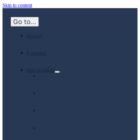
Skip to content
Go to...
Accueil
À propos
Nos produits
Hôpital
Médecine
d’urgence
Communauté
Soins à
domicile
Produits
fabriqués