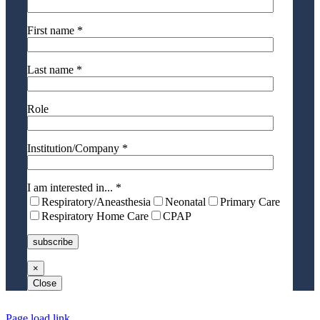
First name *
Last name *
Role
Institution/Company *
I am interested in... *
Respiratory/Aneasthesia
Neonatal
Primary Care
Respiratory Home Care
CPAP
×
Close
Page load link