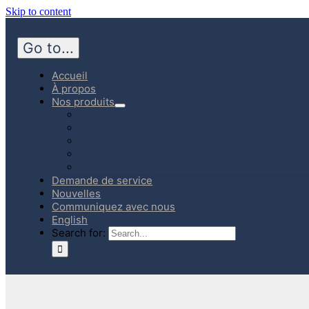
Skip to content
Go to...
Accueil
À propos
Nos produits
Hôpital
Médecine d’urgence
Communauté Soins à domicile
Produits fabriqués au Canada
Boutique en ligne (E-Store)
Demande de service
Nouvelles
Communiquez avec nous
English
Search for: