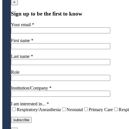
×
Sign up to be the first to know
Your email *
First name *
Last name *
Role
Institution/Company *
I am interested in... *
Respiratory/Aneasthesia
Neonatal
Primary Care
Respi