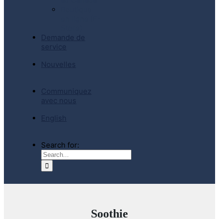
au Canada
Boutique
en ligne (E-
Store)
Demande de
service
Nouvelles
Communiquez
avec nous
English
Search for:
Soothie