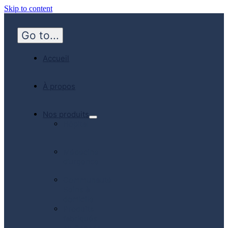
Skip to content
Go to...
Accueil
À propos
Nos produits
Hôpital
Médecine
d’urgence
Communauté
Soins à
domicile
Produits
fabriqués