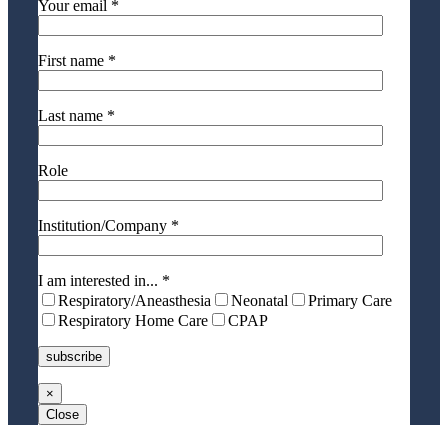
Your email *
First name *
Last name *
Role
Institution/Company *
I am interested in... *
Respiratory/Aneasthesia
Neonatal
Primary Care
Respiratory Home Care
CPAP
×
Close