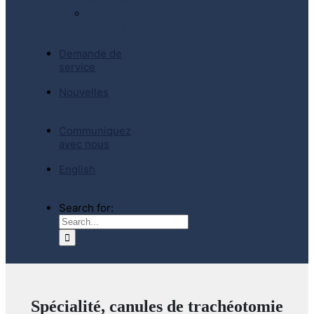
au Canada
Boutique
en ligne (E-
Store)
Demande de
service
Nouvelles
Communiquez
avec nous
English
Search for:
Spécialité, canules de trachéotomie