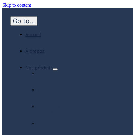
Skip to content
Go to...
Accueil
À propos
Nos produits
Hôpital
Médecine
d’urgence
Communauté
Soins à
domicile
Produits
fabriqués