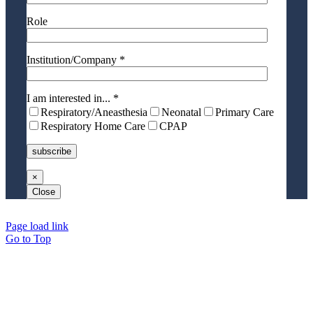
Role
Institution/Company *
I am interested in... *
Respiratory/Aneasthesia
Neonatal
Primary Care
Respiratory Home Care
CPAP
×
Close
Page load link
Go to Top