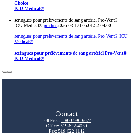
Choice
ICU Medical®
seringues pour prélèvements de sang artériel Pro-Vent®
ICU Medical®
pmdms
2026-03-17T06:01:52-04:00
seringues pour prélèvements de sang artériel Pro-Vent® ICU
Medical®
seringues pour prélèvements de sang artériel Pro-Vent®
ICU Medical®
Contact
Toll Free:
1-800-996-6674
Office:
519-622-4030
Fax: 519-622-1142