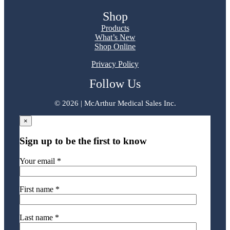
Shop
Products
What’s New
Shop Online
Privacy Policy
Follow Us
©
2026 | McArthur Medical Sales Inc.
×
Sign up to be the first to know
Your email *
First name *
Last name *