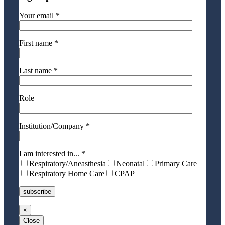
Your email *
First name *
Last name *
Role
Institution/Company *
I am interested in... *
Respiratory/Aneasthesia
Neonatal
Primary Care
Respiratory Home Care
CPAP
×
Close