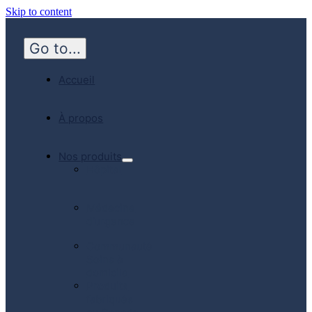
Skip to content
Go to...
Accueil
À propos
Nos produits
Hôpital
Médecine
d’urgence
Communauté
Soins à
domicile
Produits
fabriqués