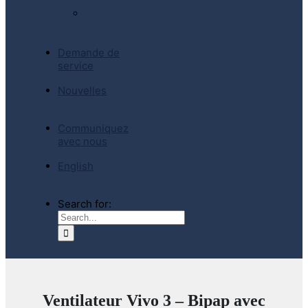
au Canada
Boutique
en ligne (E-
Store)
Demande de
service
Nouvelles
Communiquez
avec nous
English
Search for:
Ventilateur Vivo 3 – Bipap avec