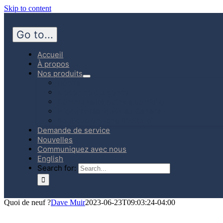
Skip to content
Go to...
Accueil
À propos
Nos produits
Hôpital
Médecine d’urgence
Communauté Soins à domicile
Produits fabriqués au Canada
Boutique en ligne (E-Store)
Demande de service
Nouvelles
Communiquez avec nous
English
Search for:
Quoi de neuf ?
Dave Muir
2023-06-23T09:03:24-04:00