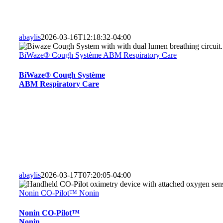
abaylis
2026-03-16T12:18:32-04:00
BiWaze® Cough Système ABM Respiratory Care
BiWaze® Cough Système
ABM Respiratory Care
abaylis
2026-03-17T07:20:05-04:00
Nonin CO-Pilot™ Nonin
Nonin CO-Pilot™
Nonin