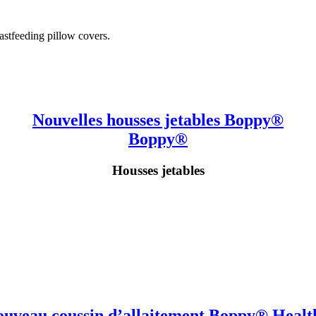
Nouvelles housses jetables Boppy®
Boppy®
Housses jetables
ouveau coussin d’allaitement Boppy® Healt