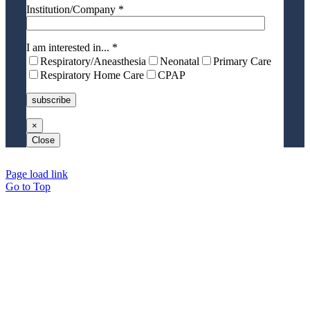
Institution/Company *
I am interested in... *
Respiratory/Aneasthesia
Neonatal
Primary Care
Respiratory Home Care
CPAP
×
Close
Page load link
Go to Top