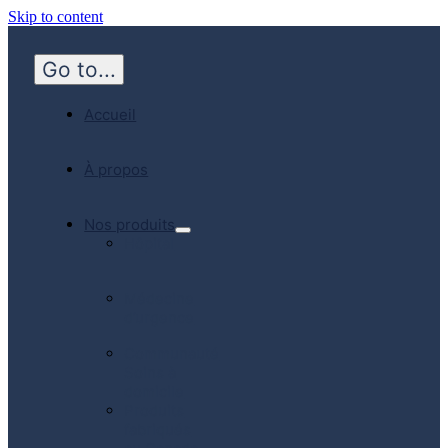
Skip to content
Go to...
Accueil
À propos
Nos produits
Hôpital
Médecine
d’urgence
Communauté
Soins à
domicile
Produits
fabriqués