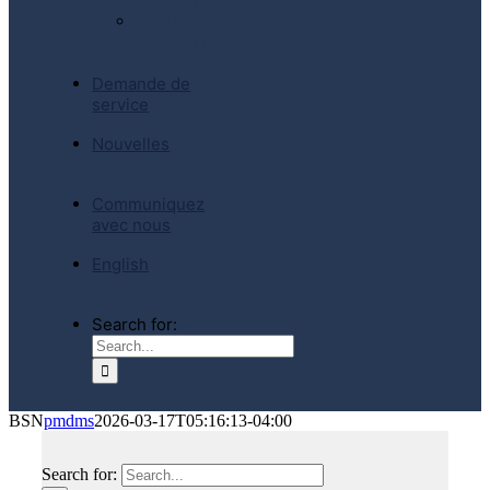
au Canada
Boutique
en ligne (E-
Store)
Demande de
service
Nouvelles
Communiquez
avec nous
English
Search for:
BSN
pmdms
2026-03-17T05:16:13-04:00
Search for: