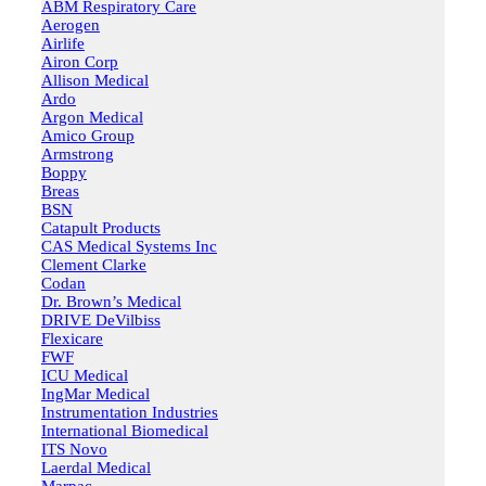
ABM Respiratory Care
Aerogen
Airlife
Airon Corp
Allison Medical
Ardo
Argon Medical
Amico Group
Armstrong
Boppy
Breas
BSN
Catapult Products
CAS Medical Systems Inc
Clement Clarke
Codan
Dr. Brown’s Medical
DRIVE DeVilbiss
Flexicare
FWF
ICU Medical
IngMar Medical
Instrumentation Industries
International Biomedical
ITS Novo
Laerdal Medical
Marpac