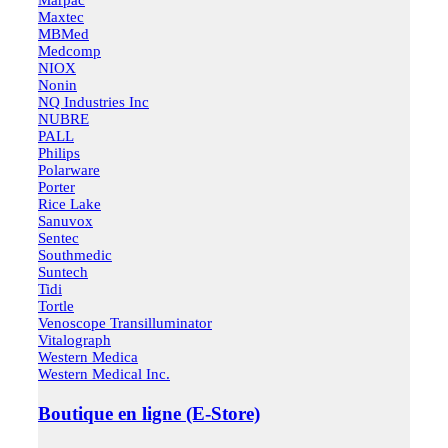
Maxtec
MBMed
Medcomp
NIOX
Nonin
NQ Industries Inc
NUBRE
PALL
Philips
Polarware
Porter
Rice Lake
Sanuvox
Sentec
Southmedic
Suntech
Tidi
Tortle
Venoscope Transilluminator
Vitalograph
Western Medica
Western Medical Inc.
Boutique en ligne (E-Store)