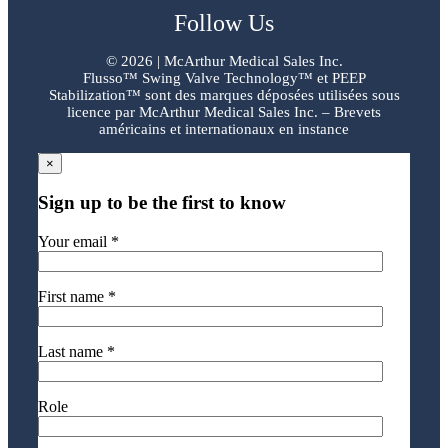
Follow Us
©
2026 | McArthur Medical Sales Inc.
Flusso™ Swing Valve Technology™ et PEEP
Stabilization™ sont des marques déposées utilisées sous
licence par McArthur Medical Sales Inc. – Brevets
américains et internationaux en instance
×
Sign up to be the first to know
Your email *
First name *
Last name *
Role