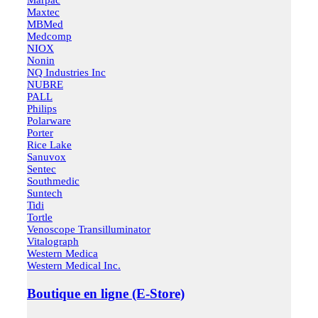
Maxtec
MBMed
Medcomp
NIOX
Nonin
NQ Industries Inc
NUBRE
PALL
Philips
Polarware
Porter
Rice Lake
Sanuvox
Sentec
Southmedic
Suntech
Tidi
Tortle
Venoscope Transilluminator
Vitalograph
Western Medica
Western Medical Inc.
Boutique en ligne (E-Store)