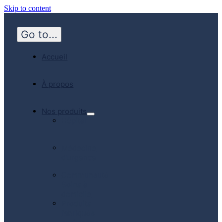
Skip to content
Go to...
Accueil
À propos
Nos produits
Hôpital
Médecine
d’urgence
Communauté
Soins à
domicile
Produits
fabriqués