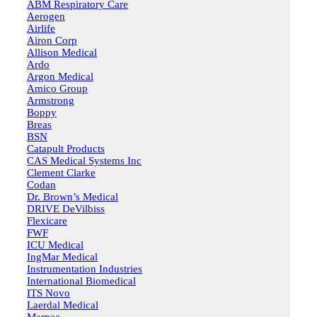
ABM Respiratory Care
Aerogen
Airlife
Airon Corp
Allison Medical
Ardo
Argon Medical
Amico Group
Armstrong
Boppy
Breas
BSN
Catapult Products
CAS Medical Systems Inc
Clement Clarke
Codan
Dr. Brown’s Medical
DRIVE DeVilbiss
Flexicare
FWF
ICU Medical
IngMar Medical
Instrumentation Industries
International Biomedical
ITS Novo
Laerdal Medical
Marpac