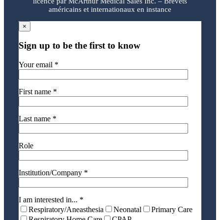
licence par McArthur Medical Sales Inc. – Brevets
américains et internationaux en instance
×
Sign up to be the first to know
Your email *
First name *
Last name *
Role
Institution/Company *
I am interested in... *
Respiratory/Aneasthesia
Neonatal
Primary Care
Respiratory Home Care
CPAP