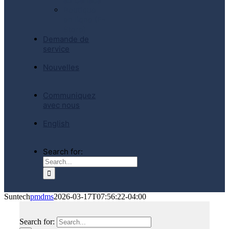
au Canada
Boutique
en ligne (E-
Store)
Demande de
service
Nouvelles
Communiquez
avec nous
English
Search for:
Suntech
pmdms
2026-03-17T07:56:22-04:00
Search for: